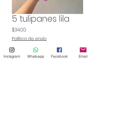
5 tulipanes lila
Precio
$34.00
Política de envío
Cantidad
*
Instagram
Whatsapp
Facebook
Email
SHOP
haruflowersv@gmail.com
©2026 por Haru Floristry SV.