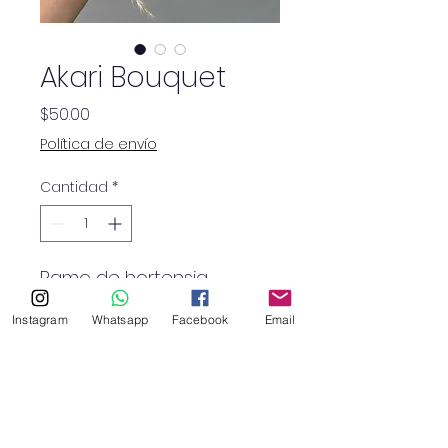
Akari Bouquet
Precio
$50.00
Política de envío
Cantidad
*
Ramo de hortensia
celeste, 12 rosas blancas, 3
Instagram
Whatsapp
Facebook
Email
anémonas, 2 girasoles,
margaritas naranja,
pampa, montecasino
blanco