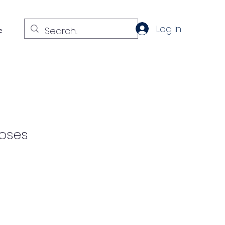
Log In
e
roses