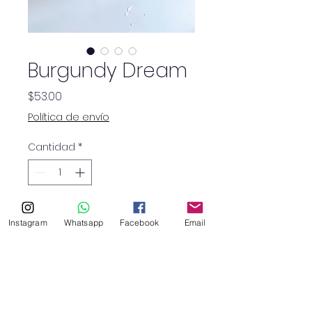
Burgundy Dream
Precio
$53.00
Política de envío
Cantidad
*
Hortensia rosada
Instagram
Whatsapp
Facebook
Email
6 rosas blancas
5 ranúnculos burgundy
5 lisianthus rosados
Margaritas ocre