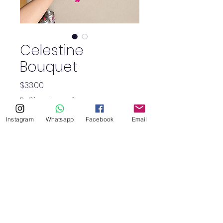
Celestine
Bouquet
Precio
$33.00
Política de envío
Instagram
Whatsapp
Facebook
Email
Cantidad
*
SHOP