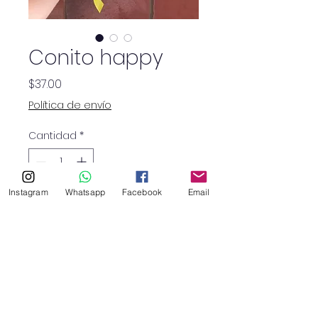
Conito happy
Precio
$37.00
Política de envío
Cantidad
*
Instagram
Whatsapp
Facebook
Email
Conito de rosas, mini rosas,
craspedias, margaritas y
más.
SHOP