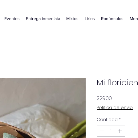
Eventos
Entrega inmediata
Mixtos
Lirios
Ranúnculos
Mor
Mi floricie
Precio
$29.00
Política de envío
Cantidad
*