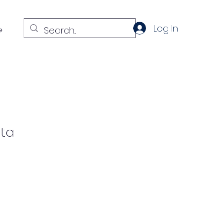
Log In
e
nta