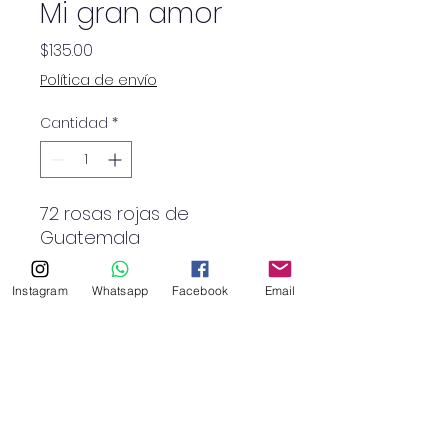
Mi gran amor
Precio
$135.00
Política de envío
Cantidad
*
72 rosas rojas de
Guatemala
12 rosas salmón
ecuatorianas
Instagram
Whatsapp
Facebook
Email
6 rosas
rosadas ecuatorianas
Eucalipto