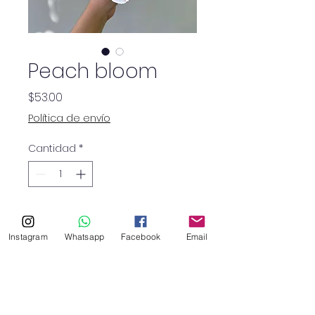
Peach bloom
Precio
$53.00
Política de envío
Cantidad
*
10 rosas rosadas
ecuatorianas
Instagram
Whatsapp
Facebook
Email
5 ranúnculos peach
10 varas de mini clavel
rosado
3 claveles rosados