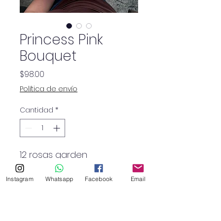
Princess Pink
Bouquet
Precio
$98.00
Política de envío
Cantidad
*
12 rosas garden
5 ranúnculos
12 claveles fucsia
Instagram
Whatsapp
Facebook
Email
5 varas de mini clavel
rosado
5 crisantemos