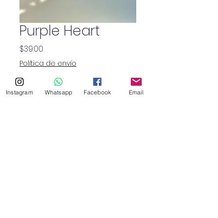
Purple Heart
Precio
$39.00
Política de envío
Cantidad
*
Instagram
Whatsapp
Facebook
Email
SHOP
haruflowersv@gmail.com
©2026 por Haru Floristry SV.