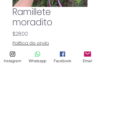
Ramillete
moradito
Precio
$28.00
Política de envío
Cantidad
*
Instagram
Whatsapp
Facebook
Email
SHOP
haruflowersv@gmail.com
©2026 por Haru Floristry SV.