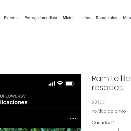
Eventos
Entrega inmediata
Mixtos
Lirios
Ranúnculos
Mor
Ramito lil
rosadas
Precio
$27.00
Política de envío
Cantidad
*