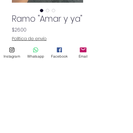
Ramo "Amar y ya"
Precio
$26.00
Política de envío
Cantidad
*
Instagram
Whatsapp
Facebook
Email
SHOP
haruflowersv@gmail.com
©2026 por Haru Floristry SV.