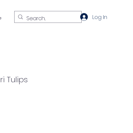
Log In
e
 Tulips