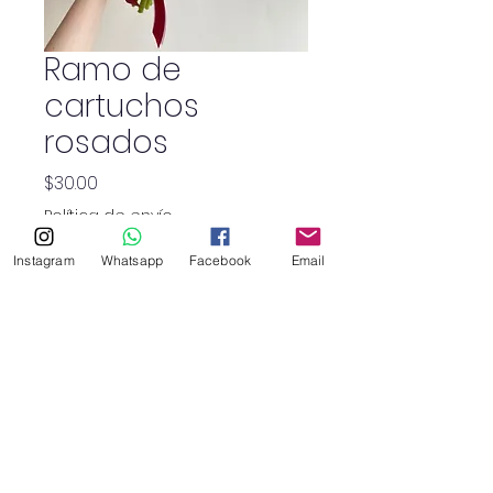
Ramo de
cartuchos
rosados
Precio
$30.00
Política de envío
Instagram
Whatsapp
Facebook
Email
Cantidad
*
SHOP