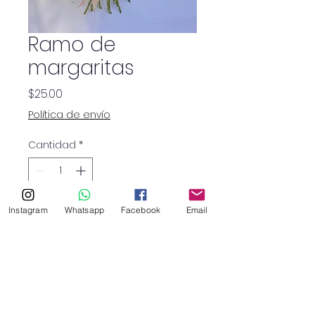
Ramo de
margaritas
Precio
$25.00
Política de envío
Cantidad
*
Ramo de montecasino
Instagram
Whatsapp
Facebook
Email
blanco en estilon redondo.
Con envío gratis a zona
metropolitana.