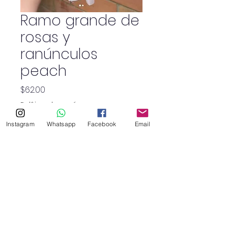
Ramo grande de
rosas y
ranúnculos
peach
Precio
$62.00
Política de envío
Instagram
Whatsapp
Facebook
Email
Cantidad
*
SHOP