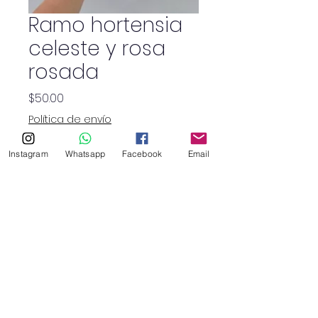
Ramo hortensia
celeste y rosa
rosada
Precio
$50.00
Política de envío
Cantidad
*
Instagram
Whatsapp
Facebook
Email
SHOP