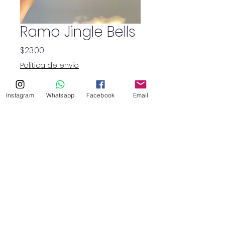
Ramo Jingle Bells
Precio
$23.00
Política de envío
Cantidad
*
Instagram
Whatsapp
Facebook
Email
SHOP
haruflowersv@gmail.com
©2026 por Haru Floristry SV.