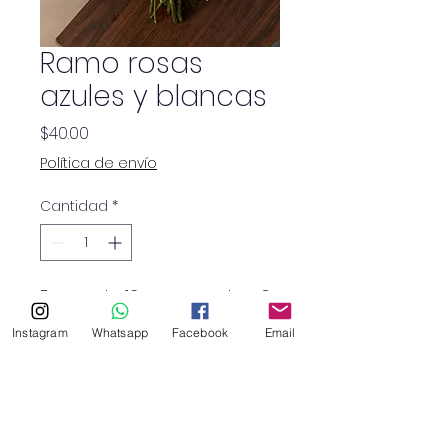
Ramo rosas
azules y blancas
Precio
$40.00
Política de envío
Cantidad
*
Ramo de 12 rosas azules, 6
rosas blancas y baby
Instagram
Whatsapp
Facebook
Email
breath.
(Tamaño mediano)
Con envío gratis a zona
metropolitana.