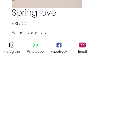
Spring love
Precio
$35.00
Política de envío
Cantidad
*
Instagram
Whatsapp
Facebook
Email
SHOP
haruflowersv@gmail.com
©2026 por Haru Floristry SV.