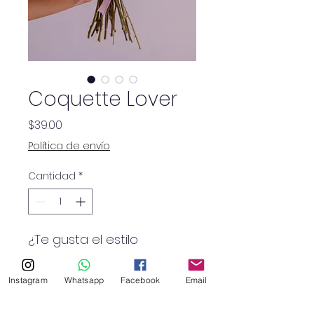
Coquette Lover
Precio
$39.00
Política de envío
Cantidad
*
¿Te gusta el estilo
romántico y delicado? Este
bouquet es perfecto para
Instagram
Whatsapp
Facebook
Email
ti.
Un lindo diseño con 7 rosas