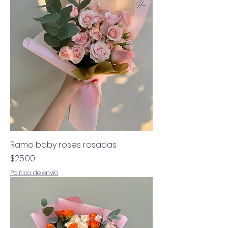
Ramo baby roses rosadas
Precio
$25.00
Política de envío