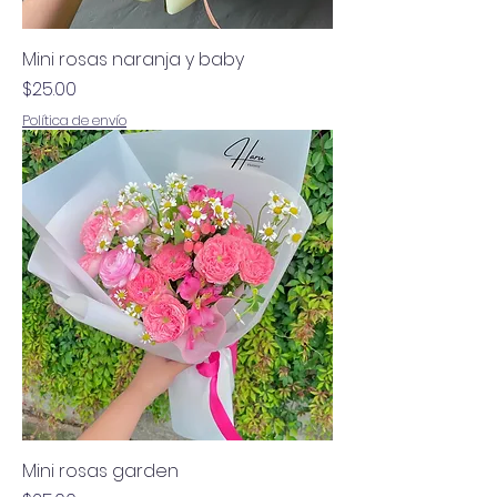
Mini rosas naranja y baby
Precio
$25.00
Política de envío
Mini rosas garden