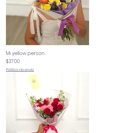
Mi yellow person
Precio
$37.00
Política de envío