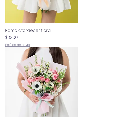
Ramo atardecer floral
Precio
$32.00
Política de envío