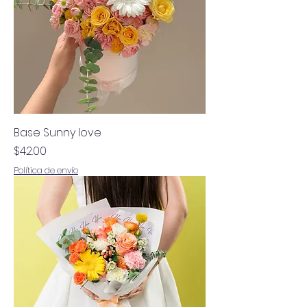
Base Sunny love
Precio
$42.00
Política de envío