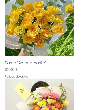
Ramo "Amor amarillo"
Precio
$28.00
Política de envío