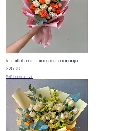
Ramillete de mini rosas naranja
Precio
$25.00
Política de envío