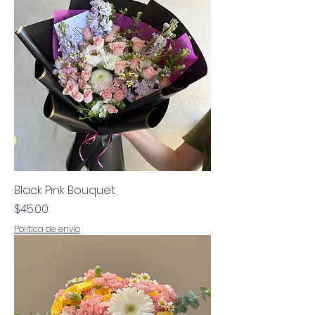
Black Pink Bouquet
Precio
$45.00
Política de envío