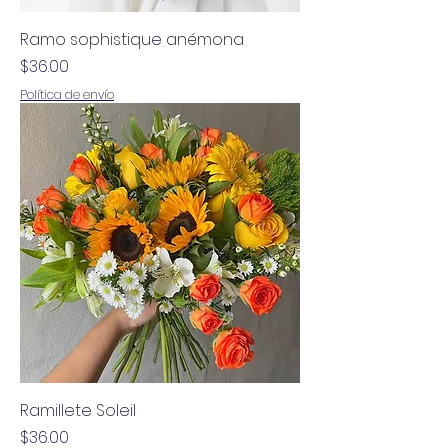
Ramo sophistique anémona
Precio
$36.00
Política de envío
Ramillete Soleil
Precio
$36.00