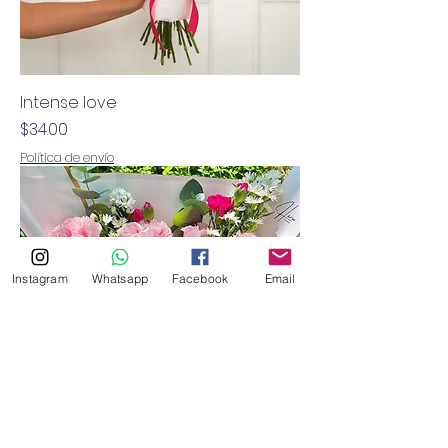
Intense love
Precio
$34.00
Política de envío
Instagram
Whatsapp
Facebook
Email