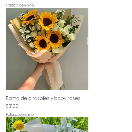
Política de envío
Ramo de girasoles y baby roses
Precio
$31.00
Política de envío