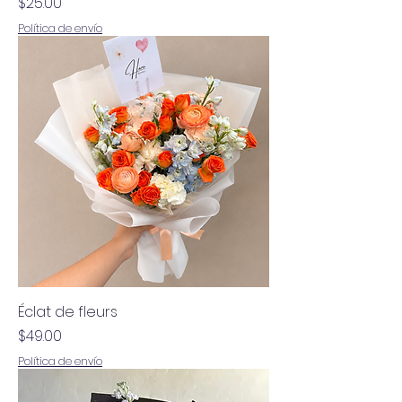
Precio
$25.00
Política de envío
Éclat de fleurs
Precio
$49.00
Política de envío