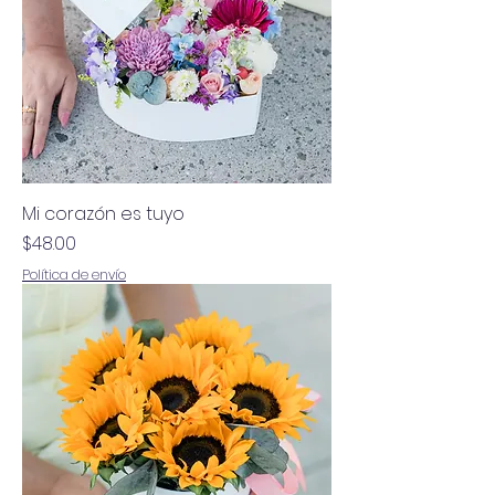
Mi corazón es tuyo
Precio
$48.00
Política de envío