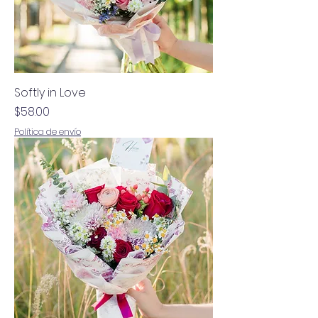
Softly in Love
Precio
$58.00
Política de envío