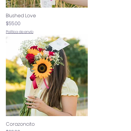
Blushed Love
Precio
$55.00
Política de envío
Corazoncito