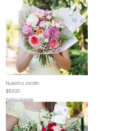
Nuestro Jardín
Precio
$63.00
Política de envío