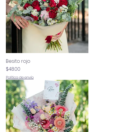
Besito rojo
Precio
$48.00
Política de envío