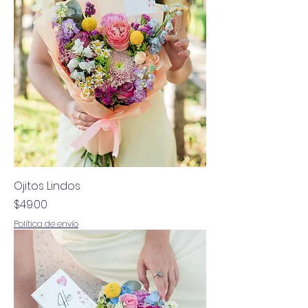
Ojitos Lindos
Precio
$49.00
Política de envío